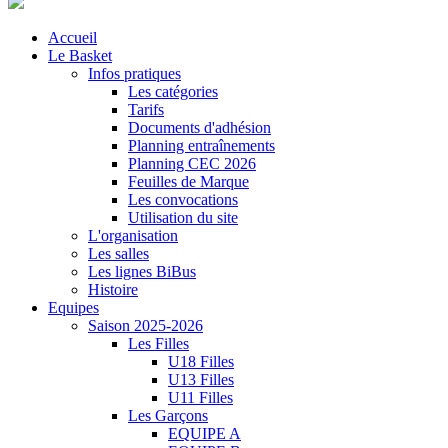
Accueil
Le Basket
Infos pratiques
Les catégories
Tarifs
Documents d'adhésion
Planning entraînements
Planning CEC 2026
Feuilles de Marque
Les convocations
Utilisation du site
L'organisation
Les salles
Les lignes BiBus
Histoire
Equipes
Saison 2025-2026
Les Filles
U18 Filles
U13 Filles
U11 Filles
Les Garçons
EQUIPE A