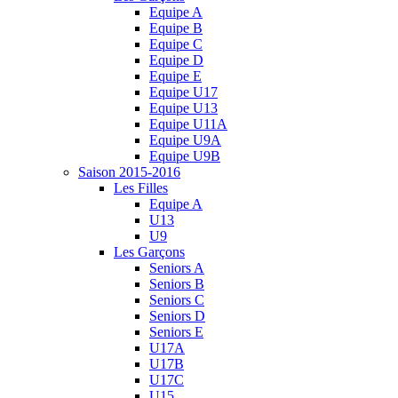
Equipe A
Equipe B
Equipe C
Equipe D
Equipe E
Equipe U17
Equipe U13
Equipe U11A
Equipe U9A
Equipe U9B
Saison 2015-2016
Les Filles
Equipe A
U13
U9
Les Garçons
Seniors A
Seniors B
Seniors C
Seniors D
Seniors E
U17A
U17B
U17C
U15