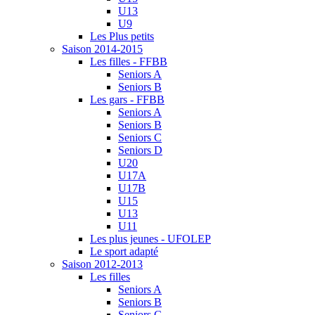
U13
U9
Les Plus petits
Saison 2014-2015
Les filles - FFBB
Seniors A
Seniors B
Les gars - FFBB
Seniors A
Seniors B
Seniors C
Seniors D
U20
U17A
U17B
U15
U13
U11
Les plus jeunes - UFOLEP
Le sport adapté
Saison 2012-2013
Les filles
Seniors A
Seniors B
Seniors C