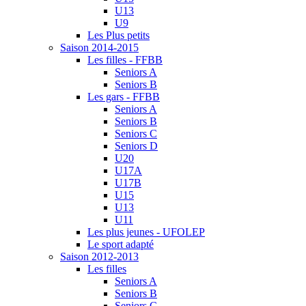
U13
U9
Les Plus petits
Saison 2014-2015
Les filles - FFBB
Seniors A
Seniors B
Les gars - FFBB
Seniors A
Seniors B
Seniors C
Seniors D
U20
U17A
U17B
U15
U13
U11
Les plus jeunes - UFOLEP
Le sport adapté
Saison 2012-2013
Les filles
Seniors A
Seniors B
Seniors C