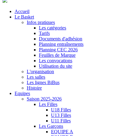
Accueil
Le Basket
Infos pratiques
Les catégories
Tarifs
Documents d'adhésion
Planning entraînements
Planning CEC 2026
Feuilles de Marque
Les convocations
Utilisation du site
L'organisation
Les salles
Les lignes BiBus
Histoire
Equipes
Saison 2025-2026
Les Filles
U18 Filles
U13 Filles
U11 Filles
Les Garçons
EQUIPE A