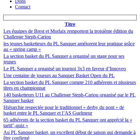
Dons
Contact
Titre
Les équipes de Brest et Morlaix remportent la troisième édition du
Challenge Steph-Cariou
les jeunes basketteurs du PL Sanquer améiorent leur pratique grâce
au « spring camp »
La section basket du PL Sanquer a organisé un stage pour ses
jeunes
Le PL Sanquer a organisé un tournoi 3x3 en faveur d’Innoveo
Une centaine de joueurs au Sanquer Basket Open du PL
La section basket du PL Sanquer compte 210 adhérents et plusieurs
titres en championnat
140 basketteurs U11 au Challenge Steph-Cariou organisé par le PL
Sanquer basket
Hiérarchie respectée pour le traditionnel « derby du pont » de
basket entre le PL Sanquer et l’AS Guelmeur
65 adhérents de la section basket du PL Sanquer ont apprécié la «
tartif’-quiz »
Au PL Sanquer basket, un excellent début de saison qui demande à
être confirmé