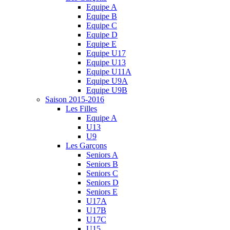
Equipe A
Equipe B
Equipe C
Equipe D
Equipe E
Equipe U17
Equipe U13
Equipe U11A
Equipe U9A
Equipe U9B
Saison 2015-2016
Les Filles
Equipe A
U13
U9
Les Garçons
Seniors A
Seniors B
Seniors C
Seniors D
Seniors E
U17A
U17B
U17C
U15