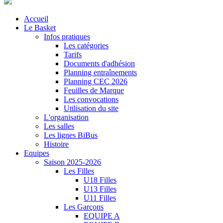
Accueil
Le Basket
Infos pratiques
Les catégories
Tarifs
Documents d'adhésion
Planning entraînements
Planning CEC 2026
Feuilles de Marque
Les convocations
Utilisation du site
L'organisation
Les salles
Les lignes BiBus
Histoire
Equipes
Saison 2025-2026
Les Filles
U18 Filles
U13 Filles
U11 Filles
Les Garçons
EQUIPE A