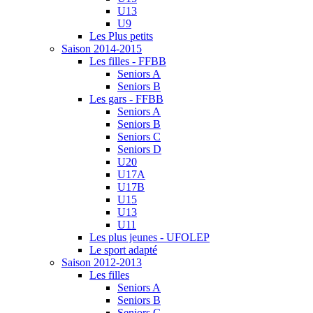
U13
U9
Les Plus petits
Saison 2014-2015
Les filles - FFBB
Seniors A
Seniors B
Les gars - FFBB
Seniors A
Seniors B
Seniors C
Seniors D
U20
U17A
U17B
U15
U13
U11
Les plus jeunes - UFOLEP
Le sport adapté
Saison 2012-2013
Les filles
Seniors A
Seniors B
Seniors C