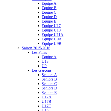
Equipe A
Equipe B
Equipe C
Equipe D
Equipe E
Equipe U17
Equipe U13
Equipe U11A
Equipe U9A
Equipe U9B
Saison 2015-2016
Les Filles
Equipe A
U13
U9
Les Garçons
Seniors A
Seniors B
Seniors C
Seniors D
Seniors E
U17A
U17B
U17C
U15