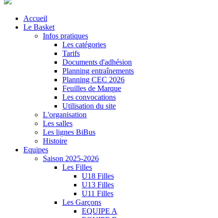
Accueil
Le Basket
Infos pratiques
Les catégories
Tarifs
Documents d'adhésion
Planning entraînements
Planning CEC 2026
Feuilles de Marque
Les convocations
Utilisation du site
L'organisation
Les salles
Les lignes BiBus
Histoire
Equipes
Saison 2025-2026
Les Filles
U18 Filles
U13 Filles
U11 Filles
Les Garçons
EQUIPE A