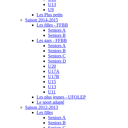
U13
U9
Les Plus petits
Saison 2014-2015
Les filles - FFBB
Seniors A
Seniors B
Les gars - FFBB
Seniors A
Seniors B
Seniors C
Seniors D
U20
U17A
U17B
U15
U13
U11
Les plus jeunes - UFOLEP
Le sport adapté
Saison 2012-2013
Les filles
Seniors A
Seniors B
Seniors C