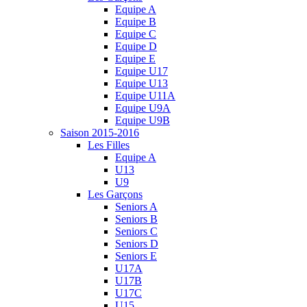
Equipe A
Equipe B
Equipe C
Equipe D
Equipe E
Equipe U17
Equipe U13
Equipe U11A
Equipe U9A
Equipe U9B
Saison 2015-2016
Les Filles
Equipe A
U13
U9
Les Garçons
Seniors A
Seniors B
Seniors C
Seniors D
Seniors E
U17A
U17B
U17C
U15