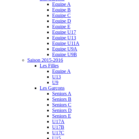
Equipe A
Equipe B
Equipe C
Equipe D
Equipe E
Equipe U17
Equipe U13
Equipe U11A
Equipe U9A
Equipe U9B
Saison 2015-2016
Les Filles
Equipe A
U13
U9
Les Garçons
Seniors A
Seniors B
Seniors C
Seniors D
Seniors E
U17A
U17B
U17C
U15