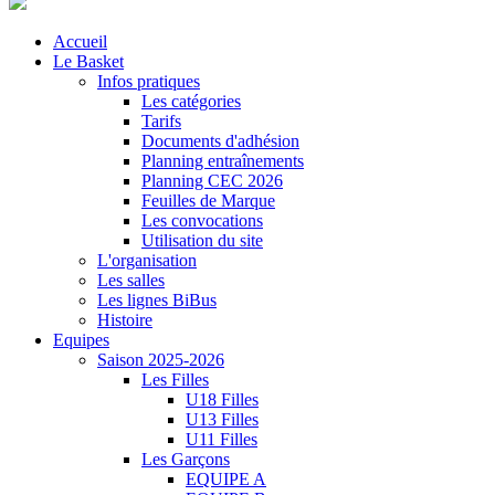
Accueil
Le Basket
Infos pratiques
Les catégories
Tarifs
Documents d'adhésion
Planning entraînements
Planning CEC 2026
Feuilles de Marque
Les convocations
Utilisation du site
L'organisation
Les salles
Les lignes BiBus
Histoire
Equipes
Saison 2025-2026
Les Filles
U18 Filles
U13 Filles
U11 Filles
Les Garçons
EQUIPE A