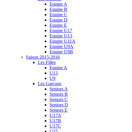
Equipe A
Equipe B
Equipe C
Equipe D
Equipe E
Equipe U17
Equipe U13
Equipe U11A
Equipe U9A
Equipe U9B
Saison 2015-2016
Les Filles
Equipe A
U13
U9
Les Garçons
Seniors A
Seniors B
Seniors C
Seniors D
Seniors E
U17A
U17B
U17C
U15