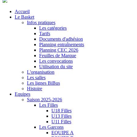
Accueil
Le Basket
Infos pratiques
Les catégories
Tarifs
Documents d'adhésion
Planning entraînements
Planning CEC 2026
Feuilles de Marque
Les convocations
Utilisation du site
L'organisation
Les salles
Les lignes BiBus
Histoire
Equipes
Saison 2025-2026
Les Filles
U18 Filles
U13 Filles
U11 Filles
Les Garçons
EQUIPE A