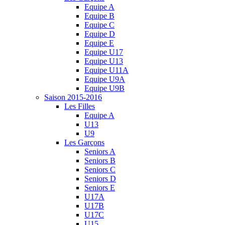
Equipe A
Equipe B
Equipe C
Equipe D
Equipe E
Equipe U17
Equipe U13
Equipe U11A
Equipe U9A
Equipe U9B
Saison 2015-2016
Les Filles
Equipe A
U13
U9
Les Garçons
Seniors A
Seniors B
Seniors C
Seniors D
Seniors E
U17A
U17B
U17C
U15