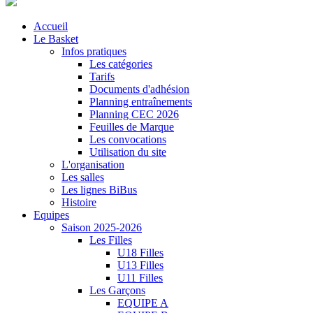
Accueil
Le Basket
Infos pratiques
Les catégories
Tarifs
Documents d'adhésion
Planning entraînements
Planning CEC 2026
Feuilles de Marque
Les convocations
Utilisation du site
L'organisation
Les salles
Les lignes BiBus
Histoire
Equipes
Saison 2025-2026
Les Filles
U18 Filles
U13 Filles
U11 Filles
Les Garçons
EQUIPE A