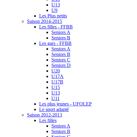
U13
U9
Les Plus petits
Saison 2014-2015
Les filles - FFBB
Seniors A
Seniors B
Les gars - FFBB
Seniors A
Seniors B
Seniors C
Seniors D
U20
U17A
U17B
U15
U13
U11
Les plus jeunes - UFOLEP
Le sport adapté
Saison 2012-2013
Les filles
Seniors A
Seniors B
Seniors C