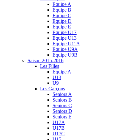
Equipe A
Equipe B
Equipe C
Equipe D
Equipe E
Equipe U17
Equipe U13
Equipe U11A
Equipe U9A
Equipe U9B
Saison 2015-2016
Les Filles
Equipe A
U13
U9
Les Garçons
Seniors A
Seniors B
Seniors C
Seniors D
Seniors E
U17A
U17B
U17C
U15