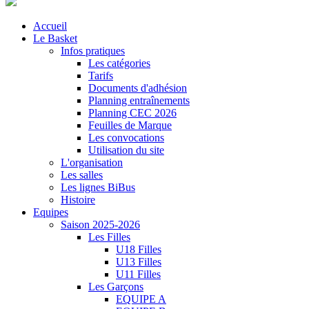
Accueil
Le Basket
Infos pratiques
Les catégories
Tarifs
Documents d'adhésion
Planning entraînements
Planning CEC 2026
Feuilles de Marque
Les convocations
Utilisation du site
L'organisation
Les salles
Les lignes BiBus
Histoire
Equipes
Saison 2025-2026
Les Filles
U18 Filles
U13 Filles
U11 Filles
Les Garçons
EQUIPE A